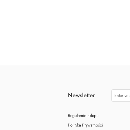
TS RÓŻOWA 250G
POLEWA CANDY MELTS NIEBIESKA 250G
POLEWA C
19,90
zł
Newsletter
Regulamin sklepu
Polityka Prywatności