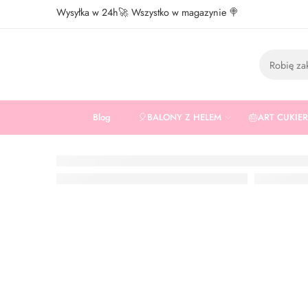
Wysyłka w 24h🚀 Wszystko w magazynie 🍭
Blog
🎈BALONY Z HELEM
🎂ART CUKIE