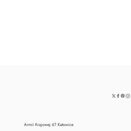
POLEWA CANDY MELTS CZERWONA 250G
POLEWA CANDY MEL
19,90
zł
19,90
zł
Armii Krajowej 67 Katowice