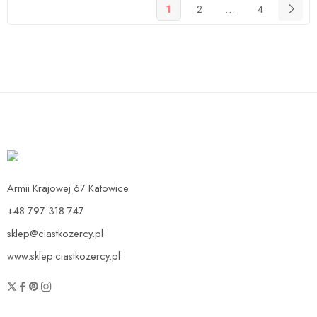
1
2
…
4
Armii Krajowej 67 Katowice
+48 797 318 747
sklep@ciastkozercy.pl
www.sklep.ciastkozercy.pl