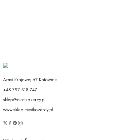
Dodaj do koszyka
Dodaj do koszyka
Patera różowa 24 cm
Balon Cyfra 1 Pudrowy Róż
119,90
zł
Od:
14,90
zł
Armii Krajowej 67 Katowice
+48 797 318 747
sklep@ciastkozercy.pl
www.sklep.ciastkozercy.pl