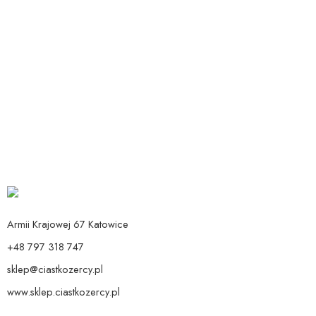
Dodaj do koszyka
Dodaj do koszyka
Balon Cyfra 1 Pudrowy Róż
Patera beżowa 24 cm
Od:
14,90
zł
119,90
zł
Armii Krajowej 67 Katowice
+48 797 318 747
sklep@ciastkozercy.pl
www.sklep.ciastkozercy.pl