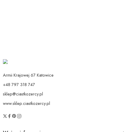
Dodaj do koszyka
Dodaj do koszyka
Balon cyfra 7 zielony
PERUKA JASNY RÓŻ
Od:
14,90
zł
39,90
zł
Armii Krajowej 67 Katowice
+48 797 318 747
sklep@ciastkozercy.pl
www.sklep.ciastkozercy.pl