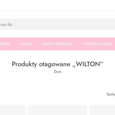
RNICZE
OKAZJA
MOTYW PRZYJĘCIA
POSTACIE Z BAJEK
Produkty otagowane „WILTON”
Dom
Sort