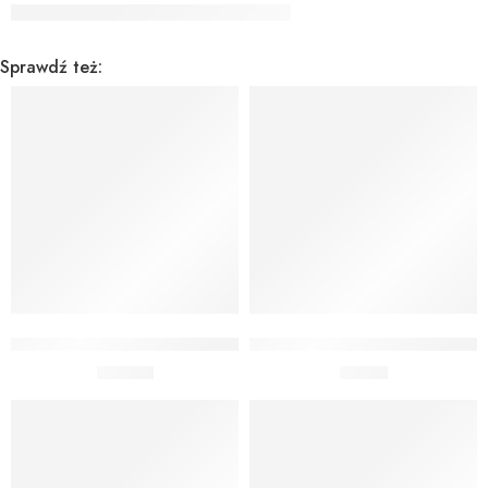
Sprawdź też:
Dodaj do koszyka
Dodaj do koszyka
BUKIET Z HELEM CHEERS CLASSIC
GADŻETY DO ZDJĘĆ PARTY 8
89,00
zł
9,90
zł