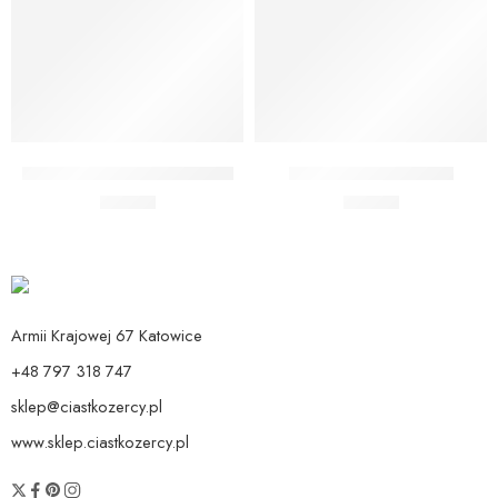
Dodaj do koszyka
Dodaj do koszyka
Kartka z pinem Team Bride
Kartka z pinem Bride
19,90
zł
19,90
zł
Armii Krajowej 67 Katowice
+48 797 318 747
sklep@ciastkozercy.pl
www.sklep.ciastkozercy.pl