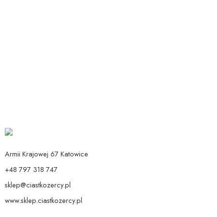
Dodaj do koszyka
Dodaj do koszyka
BUKIET Z HELEM CHEERS CLASSIC
Balon Pierścionek Różowy
89,00
zł
Od:
19,90
zł
Armii Krajowej 67 Katowice
+48 797 318 747
sklep@ciastkozercy.pl
www.sklep.ciastkozercy.pl