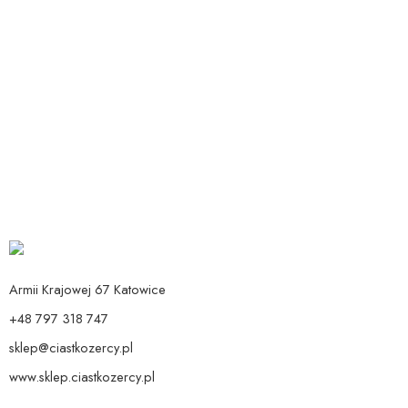
Dodaj do koszyka
ZAPROSZENIA MOJE 1 URODZINY RÓŻOWE
9,90
zł
Armii Krajowej 67 Katowice
+48 797 318 747
sklep@ciastkozercy.pl
www.sklep.ciastkozercy.pl