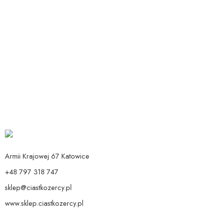
Dodaj do koszyka
Świeczki biało-złote
12,90
zł
Armii Krajowej 67 Katowice
+48 797 318 747
sklep@ciastkozercy.pl
www.sklep.ciastkozercy.pl