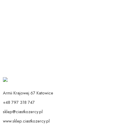
Dodaj do koszyka
Dodaj do koszyka
Talerzyki Roczek Kangurek
Talerzyki Roczek Kangurek
12,90
zł
12,90
zł
Armii Krajowej 67 Katowice
+48 797 318 747
sklep@ciastkozercy.pl
www.sklep.ciastkozercy.pl