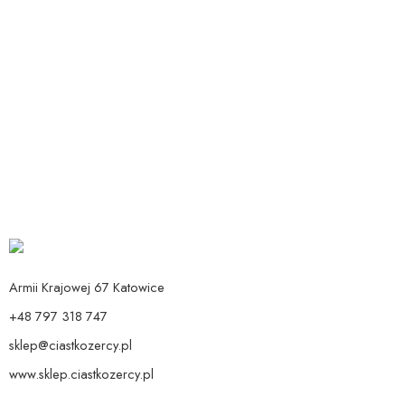
Dodaj do koszyka
Dodaj do koszyka
Talerzyki papierowe jednorożec
Balon Jednorożec 90 cm
40,90
zł
Od:
24,90
zł
Armii Krajowej 67 Katowice
+48 797 318 747
sklep@ciastkozercy.pl
www.sklep.ciastkozercy.pl