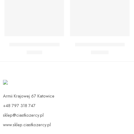
Dodaj do koszyka
Dodaj do koszyka
Zestaw Baby Shark Midi
Zestaw Baby Shark Max
89,90
zł
139,90
zł
Armii Krajowej 67 Katowice
+48 797 318 747
sklep@ciastkozercy.pl
www.sklep.ciastkozercy.pl