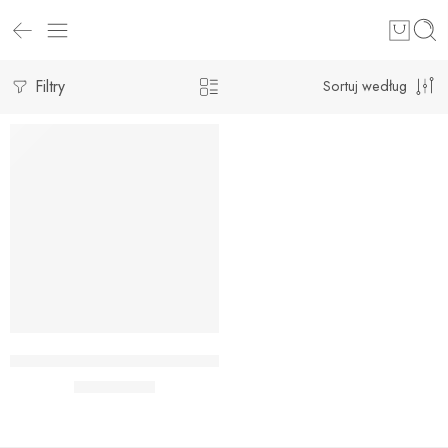
Filtry
Sortuj według
Dodaj do koszyka
BALON FOLIOWY RYBA 74 CM
Od:
24,90
zł