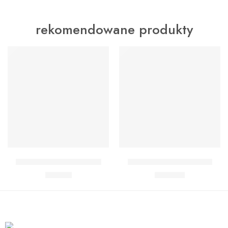
rekomendowane produkty
WYRÓŻNIONY
WYRÓŻNIONY
Dodaj do koszyka
Dodaj do koszyka
Zestaw Baby Shark Midi
Zestaw Baby Shark Max
89,90
zł
139,90
zł