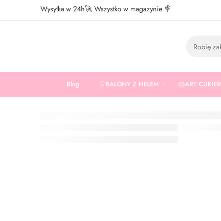
Wysyłka w 24h🚀 Wszystko w magazynie 🍭
Blog
🎈BALONY Z HELEM
🎂ART CUKIE