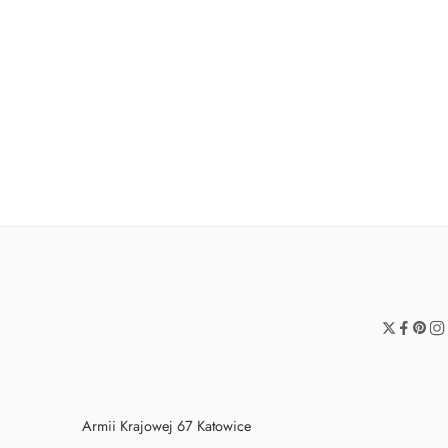
SERWETKI BIAŁE KROPECZKI
Foremki okrągłe bia
9,90
zł
19,90
zł
Armii Krajowej 67 Katowice