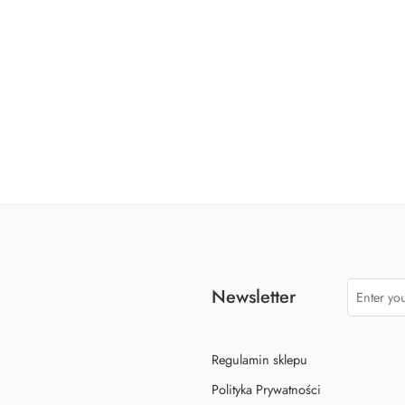
ło-złote
Naczynie żaroodporne Ib Laursen 30,5 cm
59,90
zł
Newsletter
Regulamin sklepu
Polityka Prywatności