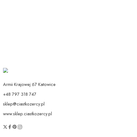
Dodaj do koszyka
TALERZYKI SAFARI MERI MERI
40,90
zł
Armii Krajowej 67 Katowice
+48 797 318 747
sklep@ciastkozercy.pl
www.sklep.ciastkozercy.pl