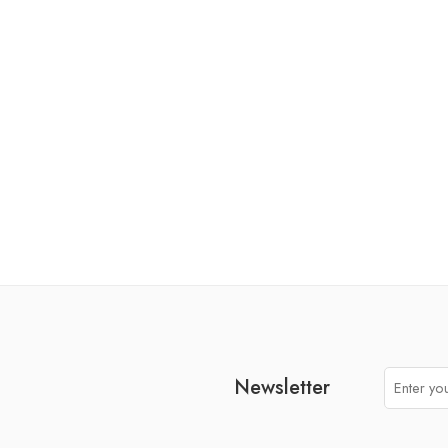
man
BALON SPIDERMAN HAPPY BIRTHDAY 43 CM
KUBECZKI
15,90
zł
Newsletter