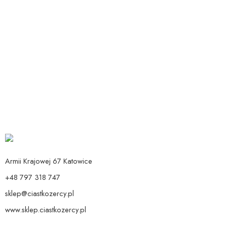
Dodaj do koszyka
Dodaj do koszyka
Balon Darth Vader 50 cm
Bukiet z helem Lord Vader
Od:
19,90
zł
129,00
zł
Armii Krajowej 67 Katowice
+48 797 318 747
sklep@ciastkozercy.pl
www.sklep.ciastkozercy.pl