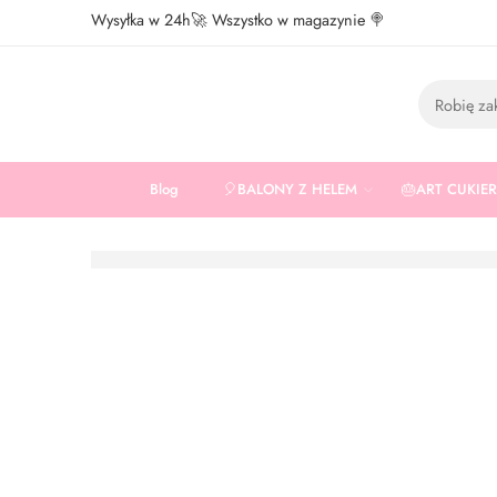
Wysyłka w 24h🚀 Wszystko w magazynie 🍭
Blog
🎈BALONY Z HELEM
🎂ART CUKIE