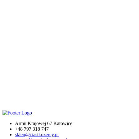
Naklejki Święta
18,90
zł
Naklejki Święta to wspaniały pomysł na prezent i
urozmaicenie świątecznego wystroju. Produkt zachęci dzieci
do napisania i ozdobienia listów bożonarodzeniowych,
jednocześnie ułatwiając świąteczne zakupy :) Zestaw zawiera
52 naklejki oraz 16 zawieszek.
Armii Krajowej 67 Katowice
+48 797 318 747
sklep@ciastkozercy.pl