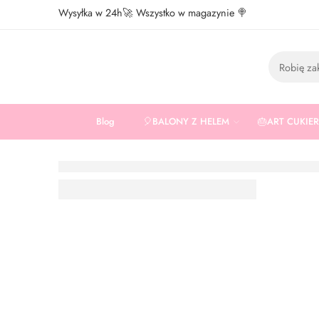
Wysyłka w 24h🚀 Wszystko w magazynie 🍭
Blog
🎈BALONY Z HELEM
🎂ART CUKIE