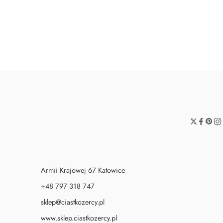
Balon Smok
Dwustronna peleryna 
Od:
24,90
zł
149,90
zł
Armii Krajowej 67 Katowice
+48 797 318 747
sklep@ciastkozercy.pl
www.sklep.ciastkozercy.pl