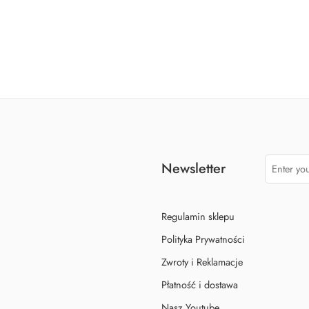
Smok Rycerz
Kostium smoczy rycerz
129,90
zł
Newsletter
Regulamin sklepu
Polityka Prywatności
Zwroty i Reklamacje
Płatność i dostawa
Nasz Youtube