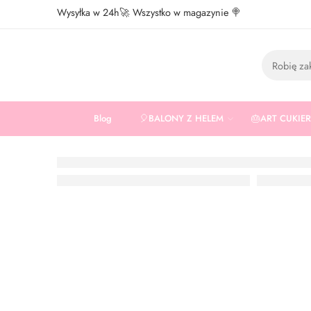
Wysyłka w 24h🚀 Wszystko w magazynie 🍭
Blog
🎈BALONY Z HELEM
🎂ART CUKIE