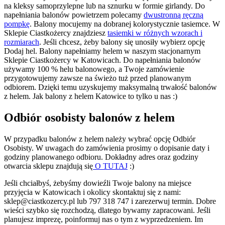
na kleksy samoprzylepne lub na sznurku w formie girlandy. Do
napełniania balonów powietrzem polecamy
dwustronną ręczną
pompkę
. Balony mocujemy na dobranej kolorystycznie tasiemce. W
Sklepie Ciastkożercy znajdziesz
tasiemki w różnych wzorach i
rozmiarach
. Jeśli chcesz, żeby balony się unosiły wybierz opcję
Dodaj hel. Balony napełniamy helem w naszym stacjonarnym
Sklepie Ciastkożercy w Katowicach. Do napełniania balonów
używamy 100 % helu balonowego, a Twoje zamówienie
przygotowujemy zawsze na świeżo tuż przed planowanym
odbiorem. Dzięki temu uzyskujemy maksymalną trwałość balonów
z helem. Jak balony z helem Katowice to tylko u nas :)
Odbiór osobisty balonów z helem
W przypadku balonów z helem należy wybrać opcję Odbiór
Osobisty. W uwagach do zamówienia prosimy o dopisanie daty i
godziny planowanego odbioru. Dokładny adres oraz godziny
otwarcia sklepu znajdują się
O TUTAJ
:)
Jeśli chciałbyś, żebyśmy dowieźli Twoje balony na miejsce
przyjęcia w Katowicach i okolicy skontaktuj się z nami:
sklep@ciastkozercy.pl lub 797 318 747 i zarezerwuj termin. Dobre
wieści szybko się rozchodzą, dlatego bywamy zapracowani. Jeśli
planujesz imprezę, poinformuj nas o tym z wyprzedzeniem. Im