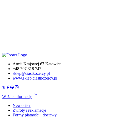
Posypka Złote Pałeczki Funcakes to cukrowa dekoracja, która
z pewnością sprawi, że Twoje wypieki będą wyglądać
wyjątkowo. Cukrowa posypka przyda się do ozdabiania
takich wypieków jak np. torty, ciasta, babeczki, lizaki z ciasta
w stylu cake pops. Będzie nadawać się wspaniale jako
posypka do pierników. Kolorowe posypki do ciast to prosty
sposób, żeby efektownie udekorować wypieki. Dzięki
słoiczkowi z aplikatorem dozowanie posypki jest bardzo
wygodne.
Armii Krajowej 67 Katowice
+48 797 318 747
sklep@ciastkozercy.pl
www.sklep.ciastkozercy.pl
Ważne informacje
Newsletter
Zwroty i reklamacje
Formy płatności i dostawy