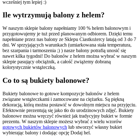
wcześniej tym lepiej :)
Ile wytrzymują balony z helem?
W naszym sklepie balony napełniamy 100 % helem balonowym i
przygotowujemy je tuż przed planowanym odbiorem. Dzięki temu
napełniane przez nas balony ze Sklepu Ciastkożercy latają od 3 do 7
dni. W sprzyjających warunkach (umiarkowana stała temperatura,
bez szarpania i tarmoszenia ;) ) nasze balony potrafią unosić się
nawet kilka tygodni! Do balonów z helem można wybrać w naszym
sklepie pasujący obciążnik, a całość zwiążemy dobraną
kolorystycznie wstążeczką.
Co to są bukiety balonowe?
Bukiety balonowe to gotowe kompozycje balonów z helem
związane wstążeczkami i zamocowane na ciężarku. Są piękną
dekoracją, którą można postawić w dowolnym miejscu na przyjęciu.
Efektownie prezentują się jako tło do urodzinowych zdjęć. Bukiety
balonowe można wręczyć również jak tradycyjny bukiet w formie
prezentu. W naszym sklepie możesz wybrać z wielu wzorów
gotowych bukietów balonowych
lub stworzyć własny bukiet
wybierając balony i dodając opcję Dodaj hel.