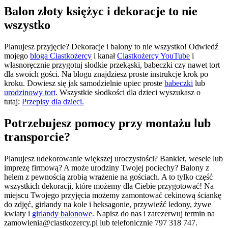
Balon złoty księżyc i dekoracje to nie
wszystko
Planujesz przyjęcie? Dekoracje i balony to nie wszystko! Odwiedź
mojego
bloga Ciastkożercy
i kanał
Ciastkożercy YouTube
i
własnoręcznie przygotuj słodkie przekąski, babeczki czy nawet tort
dla swoich gości. Na blogu znajdziesz proste instrukcje krok po
kroku. Dowiesz się jak samodzielnie upiec proste
babeczki
lub
urodzinowy tort
. Wszystkie słodkości dla dzieci wyszukasz o
tutaj:
Przepisy dla dzieci.
Potrzebujesz pomocy przy montażu lub
transporcie?
Planujesz udekorowanie większej uroczystości? Bankiet, wesele lub
imprezę firmową? A może urodziny Twojej pociechy? Balony z
helem z pewnością zrobią wrażenie na gościach. A to tylko część
wszystkich dekoracji, które możemy dla Ciebie przygotować! Na
miejscu Twojego przyjęcia możemy zamontować cekinową ściankę
do zdjęć, girlandy na kole i heksagonie, przywieźć ledony, żywe
kwiaty i
girlandy balonowe
. Napisz do nas i zarezerwuj termin na
zamowienia@ciastkozercy.pl lub telefonicznie 797 318 747.