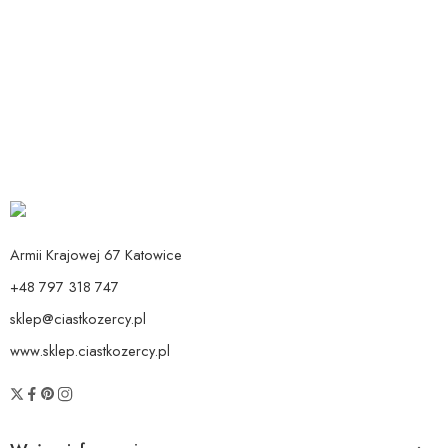
Dodaj do koszyka
Dodaj do koszyka
Toppery Serca Różowe
Baner I LOVE YOU
6,90
zł
35,90
zł
Armii Krajowej 67 Katowice
+48 797 318 747
sklep@ciastkozercy.pl
www.sklep.ciastkozercy.pl