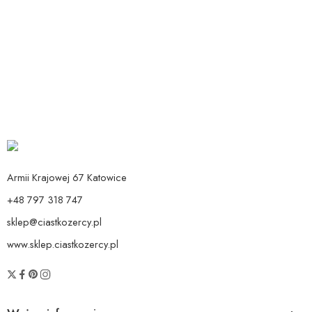
Dodaj do koszyka
Dodaj do koszyka
Balon cyfra 1 zielony
Balon cyfra 2 zielony
Od:
14,90
zł
Od:
14,90
zł
Armii Krajowej 67 Katowice
+48 797 318 747
sklep@ciastkozercy.pl
www.sklep.ciastkozercy.pl