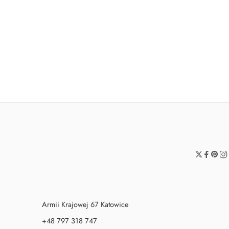
Balon cyfra 7 krokodyl
Serwetki Le
19,90
zł
18,90
zł
Armii Krajowej 67 Katowice
+48 797 318 747