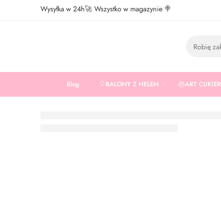
Wysyłka w 24h🚀 Wszystko w magazynie 🍭
Blog
🎈BALONY Z HELEM
🎂ART CUKIE