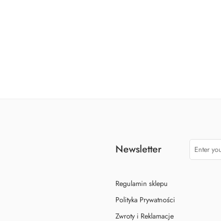
w
Balon Lew
Bal
Od:
21,90
zł
Newsletter
Regulamin sklepu
Polityka Prywatności
Zwroty i Reklamacje