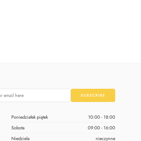
on cyfra 4 tukan
Balon cyfra 5 zebra
Od:
19,90
zł
Od:
19,90
zł
Poniedziałek piątek
10:00 - 18:00
Sobota
09:00 - 16:00
Niedziela
nieczynne