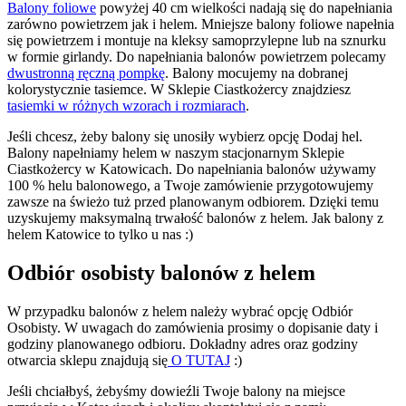
Balony foliowe
powyżej 40 cm wielkości nadają się do napełniania
zarówno powietrzem jak i helem. Mniejsze balony foliowe napełnia
się powietrzem i montuje na kleksy samoprzylepne lub na sznurku
w formie girlandy. Do napełniania balonów powietrzem polecamy
dwustronną ręczną pompkę
. Balony mocujemy na dobranej
kolorystycznie tasiemce. W Sklepie Ciastkożercy znajdziesz
tasiemki w różnych wzorach i rozmiarach
.
Jeśli chcesz, żeby balony się unosiły wybierz opcję Dodaj hel.
Balony napełniamy helem w naszym stacjonarnym Sklepie
Ciastkożercy w Katowicach. Do napełniania balonów używamy
100 % helu balonowego, a Twoje zamówienie przygotowujemy
zawsze na świeżo tuż przed planowanym odbiorem. Dzięki temu
uzyskujemy maksymalną trwałość balonów z helem. Jak balony z
helem Katowice to tylko u nas :)
Odbiór osobisty balonów z helem
W przypadku balonów z helem należy wybrać opcję Odbiór
Osobisty. W uwagach do zamówienia prosimy o dopisanie daty i
godziny planowanego odbioru. Dokładny adres oraz godziny
otwarcia sklepu znajdują się
O TUTAJ
:)
Jeśli chciałbyś, żebyśmy dowieźli Twoje balony na miejsce