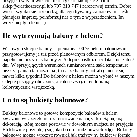
przyjęcia w Katowicach i okolicy skontaktuj się z nami:
sklep@ciastkozercy.pl lub 797 318 747 i zarezerwuj termin. Dobre
wieści szybko się rozchodzą, dlatego bywamy zapracowani. Jeśli
planujesz imprezę, poinformuj nas o tym z wyprzedzeniem. Im
wcześniej tym lepiej :)
Ile wytrzymują balony z helem?
W naszym sklepie balony napełniamy 100 % helem balonowym i
przygotowujemy je tuż przed planowanym odbiorem. Dzięki temu
napełniane przez nas balony ze Sklepu Ciastkożercy latają od 3 do 7
dni. W sprzyjających warunkach (umiarkowana stała temperatura,
bez szarpania i tarmoszenia ;) ) nasze balony potrafią unosić się
nawet kilka tygodni! Do balonów z helem można wybrać w naszym
sklepie pasujący obciążnik, a całość zwiążemy dobraną
kolorystycznie wstążeczką.
Co to są bukiety balonowe?
Bukiety balonowe to gotowe kompozycje balonów z helem
związane wstążeczkami i zamocowane na ciężarku. Są piękną
dekoracją, którą można postawić w dowolnym miejscu na przyjęciu.
Efektownie prezentują się jako tło do urodzinowych zdjęć. Bukiety
balonowe można wręczyć również jak tradycyjny bukiet w formie