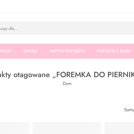
RNICZE
OKAZJA
MOTYW PRZYJĘCIA
POSTACIE Z BAJEK
ukty otagowane „FOREMKA DO PIERN
Dom
Sort