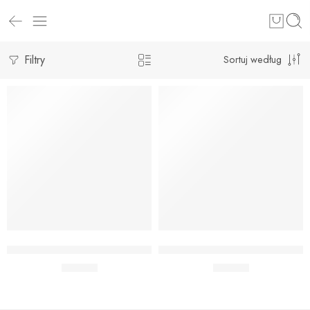
Filtry
Sortuj według
Dodaj do koszyka
Dodaj do koszyka
KUBECZKI SUPER BOHATEROWIE
TALERZYKI SUPER BOHATERO
22,90
zł
22,90
zł