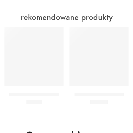
rekomendowane produkty
WYRÓŻNIONY
WYRÓŻNIONY
Dodaj do koszyka
Dodaj do koszyka
Zestaw Baby Shark Midi
Zestaw Baby Shark Max
89,90
zł
139,90
zł