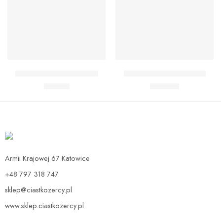
Dodaj do koszyka
Dodaj do koszyka
Zestaw Baby Shark Midi
Zestaw Baby Shark Max
89,90
zł
139,90
zł
Armii Krajowej 67 Katowice
+48 797 318 747
sklep@ciastkozercy.pl
www.sklep.ciastkozercy.pl