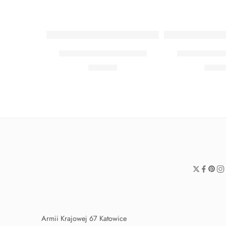
WYRÓŻNIONY
WYRÓŻNIONY
Zestaw Baby Shark Midi
Zestaw Baby
89,90
zł
139,
Armii Krajowej 67 Katowice