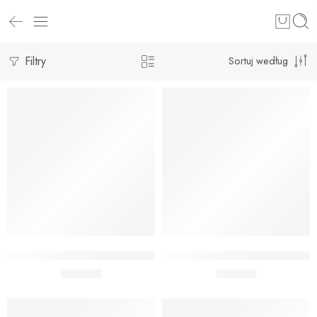
Filtry
Sortuj według
Dodaj do koszyka
Dodaj do koszyka
Bukiet 50 Urodziny cyfry złote
BUKIET 50 URODZINY CHEER
129,00
zł
119,00
zł