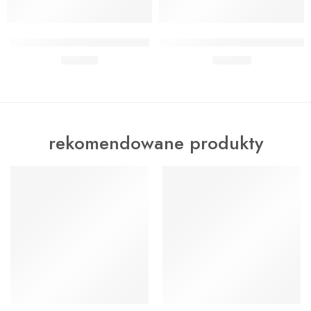
Dodaj do koszyka
Dodaj do koszyka
BUKIET 50 URODZINY BIAŁY
BUKIET 50 URODZINY CHEERS
65,00
zł
119,00
zł
rekomendowane produkty
WYRÓŻNIONY
WYRÓŻNIONY
Dodaj do koszyka
Dodaj do koszyka