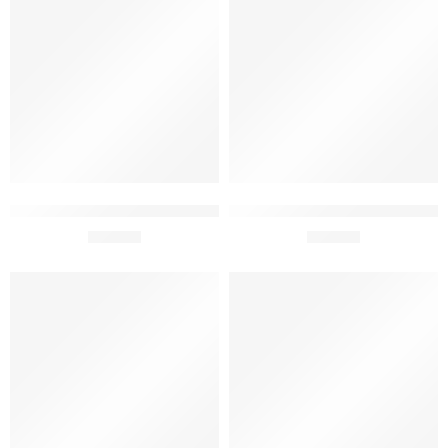
Dodaj do koszyka
Dodaj do koszyka
BUKIET 50 URODZINY SREBRNY
BUKIET 50 URODZINY CZARN
69,00
zł
65,00
zł