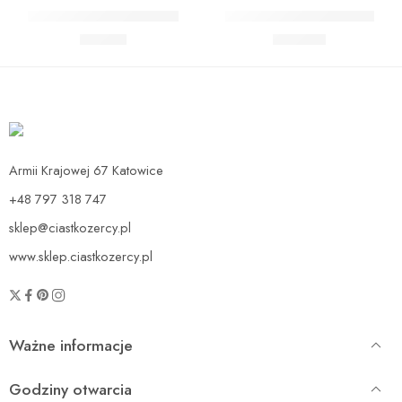
Zestaw Baby Shark Midi
Zestaw Baby Shark Max
89,90
zł
139,90
zł
Armii Krajowej 67 Katowice
+48 797 318 747
sklep@ciastkozercy.pl
www.sklep.ciastkozercy.pl
Ważne informacje
Godziny otwarcia