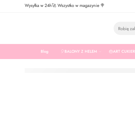
Wysyłka w 24h🚀 Wszystko w magazynie 🍭
Blog
🎈BALONY Z HELEM
🎂ART CUKIE